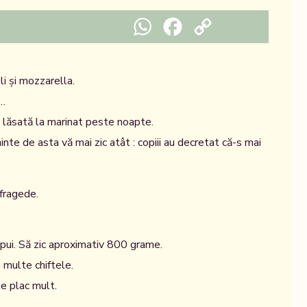
WhatsApp
Facebook
Copy Link
li și mozzarella.
c…
i lăsată la marinat peste noapte.
inte de asta vă mai zic atât : copiii au decretat că-s mai
 fragede.
pui. Să zic aproximativ 800 grame.
s multe chiftele.
e plac mult.