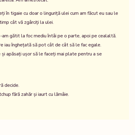
arella. Am amestecat.
ți în tigaie cu doar o linguriță ulei cum am făcut eu sau le
imp cât vă zgârciți la ulei.
e-am gătit la foc mediu întâi pe o parte, apoi pe cealaltă.
e iau înghețată să pot cât de cât să le fac egale.
e și apăsați ușor să le faceți mai plate pentru a se
ră decide.
chup fără zahăr și iaurt cu lămâie.