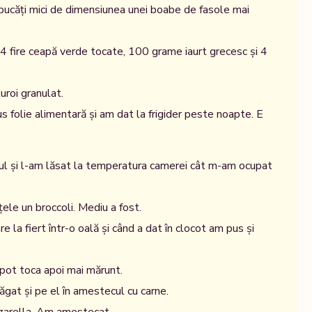
 bucăți mici de dimensiunea unei boabe de fasole mai
4 fire ceapă verde tocate, 100 grame iaurt grecesc și 4
uroi granulat.
folie alimentară și am dat la frigider peste noapte. E
ul și l-am lăsat la temperatura camerei cât m-am ocupat
ele un broccoli. Mediu a fost.
e la fiert într-o oală și când a dat în clocot am pus și
l pot toca apoi mai mărunt.
ăgat și pe el în amestecul cu carne.