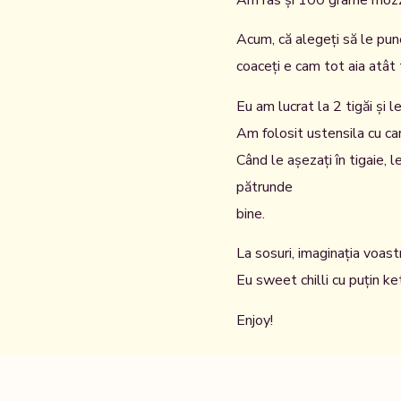
Am ras și 100 grame mozz
Acum, că alegeți să le pune
coaceți e cam tot aia atât t
Eu am lucrat la 2 tigăi și l
Am folosit ustensila cu car
Când le așezați în tigaie, l
pătrunde
bine.
La sosuri, imaginația voast
Eu sweet chilli cu puțin ket
Enjoy!