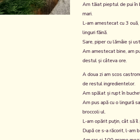
Am tăiat pieptul de pui în
mari.
L-am amestecat cu 3 ouă, 
linguri făină.
Sare, piper cu lămâie și ust
Am amestecat bine, am pus 
destul și câteva ore.
A doua zi am scos castron
de restul ingredientelor.
Am spălat și rupt în bucheț
Am pus apă cu o lingură sar
broccoli ul.
L-am opărit puțin, cât să î
După ce s-a răcorit, l-am b