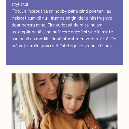
stylistul.
Totul a început ca un hobby până când prietenii au
insistat cum că nu-i frumos să țin ideile năstrușnice
doar pentru mine. Fire curioasă de mică, nu am
astâmpăr până când nu încerc orice îmi vine în minte
sau până nu modific după placul meu vreo rețetă. De
mă veți urmări și aici veți înțelege ce vreau să spun.