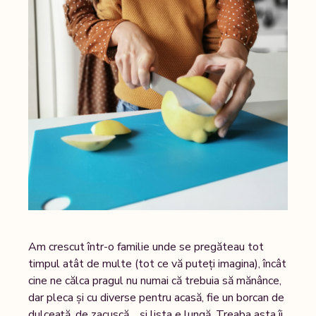
Am crescut într-o familie unde se pregăteau tot
timpul atât de multe (tot ce vă puteți imagina), încât
cine ne călca pragul nu numai că trebuia să mănânce,
dar pleca și cu diverse pentru acasă, fie un borcan de
dulceață, de zacuscă …și lista e lungă. Treaba asta îi