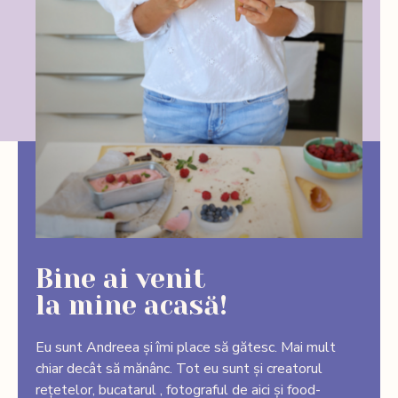
Bine ai venit
la mine acasă!
Eu sunt Andreea și îmi place să gătesc. Mai mult
chiar decât să mănânc. Tot eu sunt și creatorul
rețetelor, bucatarul , fotograful de aici și food-