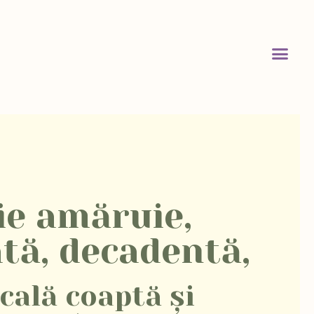
e amăruie,
tă, decadentă,
cală coaptă și