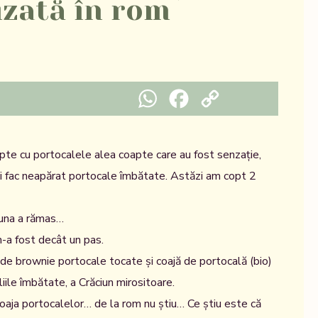
izată în rom
WhatsApp
Facebook
Copy Link
pte cu portocalele alea coapte care au fost senzație,
ai fac neapărat portocale îmbătate. Astăzi am copt 2
una a rămas…
n-a fost decât un pas.
de brownie portocale tocate și coajă de portocală (bio)
iile îmbătate, a Crăciun mirositoare.
coaja portocalelor… de la rom nu știu… Ce știu este că