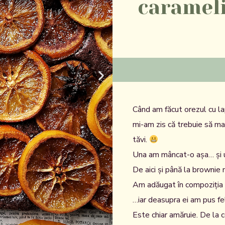
caramel
Când am făcut orezul cu la
mi-am zis că trebuie să m
tăvi.
Una am mâncat-o așa… și 
De aici și până la brownie 
Am adăugat în compoziția 
…iar deasupra ei am pus fel
Este chiar amăruie. De la 