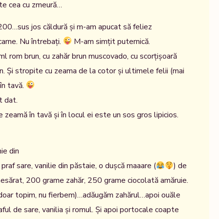
ste cea cu zmeură…
a 200…sus jos căldură și m-am apucat să feliez
arne. Nu întrebați.
M-am simțit puternică.
ml rom brun, cu zahăr brun muscovado, cu scorțișoară
n. Și stropite cu zeama de la cotor și ultimele felii (mai
în tavă.
 dat.
zeamă în tavă și în locul ei este un sos gros lipicios.
ie din
praf sare, vanilie din păstaie, o dușcă maaare (
) de
sărat, 200 grame zahăr, 250 grame ciocolată amăruie.
doar topim, nu fierbem)…adăugăm zahărul…apoi ouăle
raful de sare, vanilia și romul. Și apoi portocale coapte