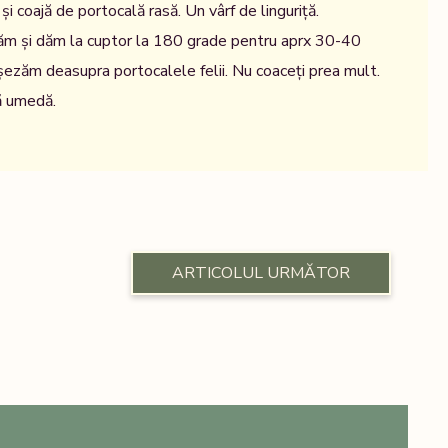
și coajă de portocală rasă. Un vârf de linguriță.
năm și dăm la cuptor la 180 grade pentru aprx 30-40
ezăm deasupra portocalele felii. Nu coaceți prea mult.
ă umedă.
ARTICOLUL URMĂTOR