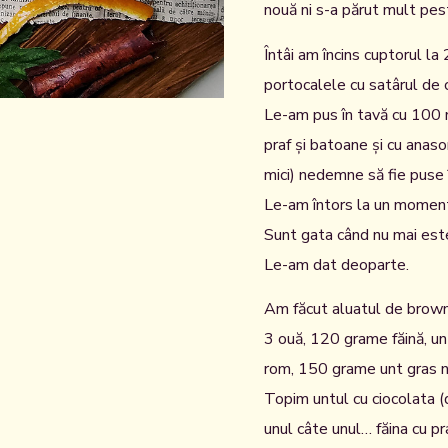
nouă ni s-a părut mult pe
Întâi am încins cuptorul l
portocalele cu satârul de c
Le-am pus în tavă cu 100 
praf și batoane și cu anaso
mici) nedemne să fie puse 
Le-am întors la un moment
Sunt gata când nu mai este 
Le-am dat deoparte.
Am făcut aluatul de brown
3 ouă, 120 grame făină, un 
rom, 150 grame unt gras ne
Topim untul cu ciocolata (
unul câte unul… făina cu p