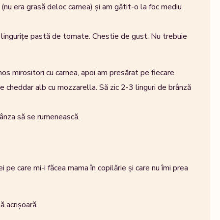
nt (nu era grasă deloc carnea) și am gătit-o la foc mediu
 lingurițe pastă de tomate. Chestie de gust. Nu trebuie
os mirositori cu carnea, apoi am presărat pe fiecare
e cheddar alb cu mozzarella. Să zic 2-3 linguri de brânză
rânza să se rumenească.
ei pe care mi-i făcea mama în copilărie și care nu îmi prea
 acrișoară.