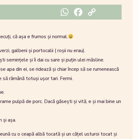
WhatsApp
Facebook
Copy Link
ecuți, că așa e frumos și normal.
 verzi, galbeni și portocalii ( roșii nu erau).
ti semințele și îi dai cu sare și puțin ulei măsline.
ese apa din ei, se ridează și chiar încep să se rumenească
e să rămână totuși ușor tari. Fermi.
ne.
rame pulpă de porc. Dacă găsești și vită, e și mai bine un
 și așa.
eună cu o ceapă albă tocată și un cățel usturoi tocat și