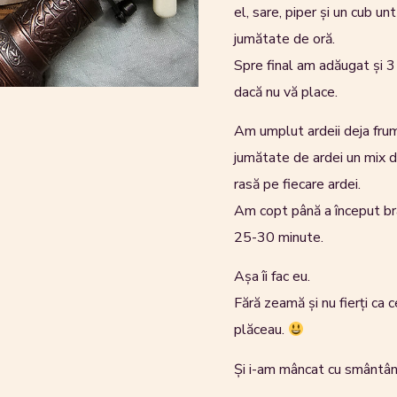
el, sare, piper și un cub u
jumătate de oră.
Spre final am adăugat și 3
dacă nu vă place.
Am umplut ardeii deja frum
jumătate de ardei un mix d
rasă pe fiecare ardei.
Am copt până a început b
25-30 minute.
Așa îi fac eu.
Fără zeamă și nu fierți ca c
plăceau.
Și i-am mâncat cu smântână