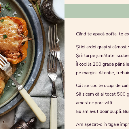
Când te apucă pofta, te ex
Și iei ardei grași și cărnoși:
Și îi tai pe jumătate, scobeș
Îi coci la 200 grade până i
pe margini. Atenție, trebui
Cât se coc te ocupi de car
Să zicem că ai tocat 500 g
amestec porc vită.
Eu am avut doar pulpă. Bun
Am așezat-o în tigaie împr