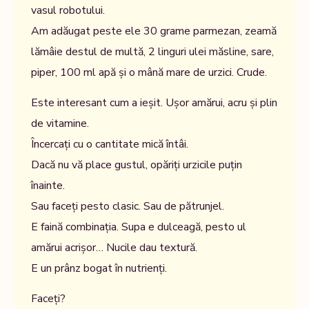
vasul robotului.
Am adăugat peste ele 30 grame parmezan, zeamă
lămâie destul de multă, 2 linguri ulei măsline, sare,
piper, 100 ml apă și o mână mare de urzici. Crude.
Este interesant cum a ieșit. Ușor amărui, acru și plin
de vitamine.
Încercați cu o cantitate mică întâi.
Dacă nu vă place gustul, opăriți urzicile puțin
înainte.
Sau faceți pesto clasic. Sau de pătrunjel.
E faină combinația. Supa e dulceagă, pesto ul
amărui acrișor… Nucile dau textură.
E un prânz bogat în nutrienți.
Faceți?