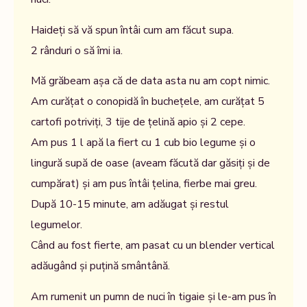
Haideți să vă spun întâi cum am făcut supa.
2 rânduri o să îmi ia.
Mă grăbeam așa că de data asta nu am copt nimic.
Am curățat o conopidă în buchețele, am curățat 5
cartofi potriviți, 3 tije de țelină apio și 2 cepe.
Am pus 1 l apă la fiert cu 1 cub bio legume și o
lingură supă de oase (aveam făcută dar găsiți și de
cumpărat) și am pus întâi țelina, fierbe mai greu.
După 10-15 minute, am adăugat și restul
legumelor.
Când au fost fierte, am pasat cu un blender vertical
adăugând și puțină smântână.
Am rumenit un pumn de nuci în tigaie și le-am pus în