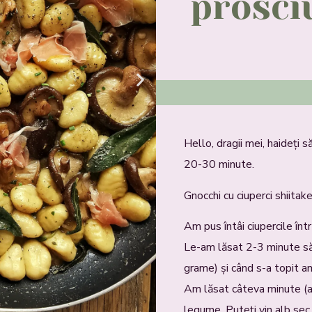
prosci
Hello, dragii mei, haideți 
20-30 minute.
Gnocchi cu ciuperci shiitake
Am pus întâi ciupercile înt
Le-am lăsat 2-3 minute să
grame) și când s-a topit am
Am lăsat câteva minute (at
legume. Puteți vin alb sec 