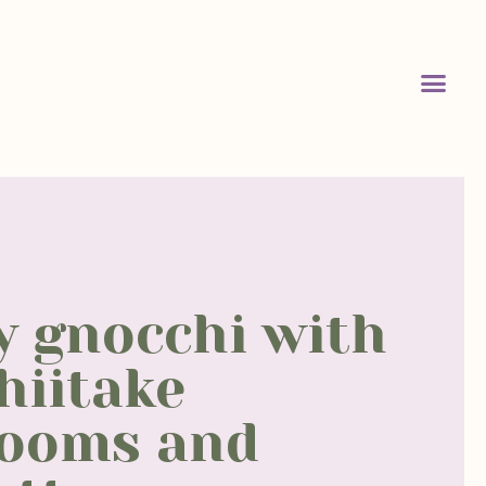
 gnocchi with
hiitake
ooms and