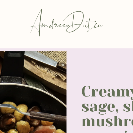
Creamy
sage, s
mushr