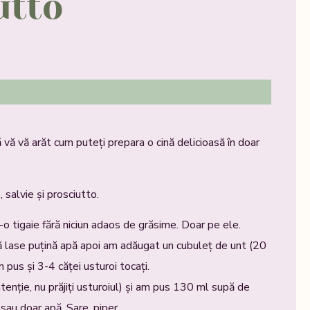
utto
să vă vă arăt cum puteți prepara o cină delicioasă în doar
, salvie și prosciutto.
r-o tigaie fără niciun adaos de grăsime. Doar pe ele.
 lase puțină apă apoi am adăugat un cubuleț de unt (20
 pus și 3-4 căței usturoi tocați.
enție, nu prăjiți usturoiul) și am pus 130 ml supă de
sau doar apă. Sare, piper.