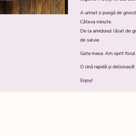
A urmat o pungă de gnocchi
Câteva minute.
De la amidonul lăsat de gn
de salvie.
Gata masa. Am oprit focul ș
O cină rapidă și delicioasă!
Enjoy!