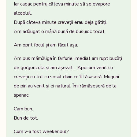
Iar capac pentru câteva minute să se evapore
alcoolul.
După câteva minute creveții erau deja gătiți.
Am adăugat o mână bună de busuioc tocat.
Am oprit focul și am făcut așa:
Am pus mămăliga în farfurie, imediat am rupt bucăți
de gorgonzola și am așezat… Apoi am venit cu
creveții cu tot cu sosul divin ce îl lăsaseră. Mugurii
de pin au venit și ei natural. Îmi rămăseseră de la
spanac.
Cam bun.
Bun de tot.
Cum v-a fost weekendul?