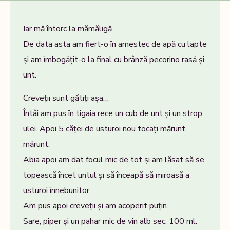
Iar mă întorc la mămăligă.
De data asta am fiert-o în amestec de apă cu lapte
și am îmbogățit-o la final cu brânză pecorino rasă și
unt.
Creveții sunt gătiți așa…
Întâi am pus în tigaia rece un cub de unt și un strop
ulei. Apoi 5 căței de usturoi nou tocați mărunt
mărunt.
Abia apoi am dat focul mic de tot și am lăsat să se
topească încet untul și să înceapă să miroasă a
usturoi înnebunitor.
Am pus apoi creveții și am acoperit puțin.
Sare, piper și un pahar mic de vin alb sec. 100 ml.