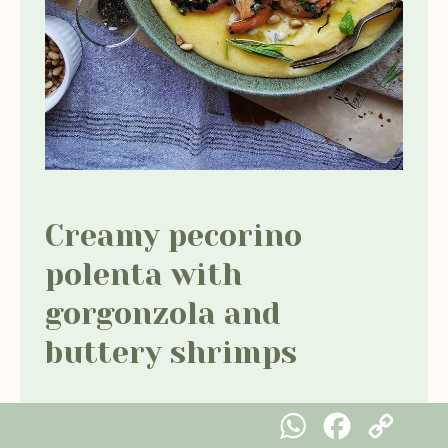
Creamy pecorino
polenta
with
gorgonzola and
buttery shrimps
WhatsApp
Facebook
Copy Link