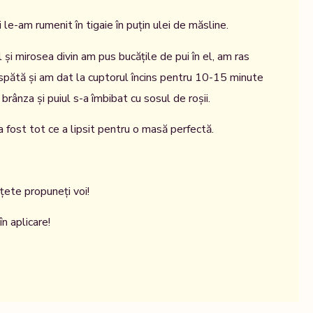
 le-am rumenit în tigaie în puțin ulei de măsline.
și mirosea divin am pus bucățile de pui în el, am ras
pătă și am dat la cuptorul încins pentru 10-15 minute
brânza și puiul s-a îmbibat cu sosul de roșii.
 fost tot ce a lipsit pentru o masă perfectă.
țete propuneți voi!
n aplicare!