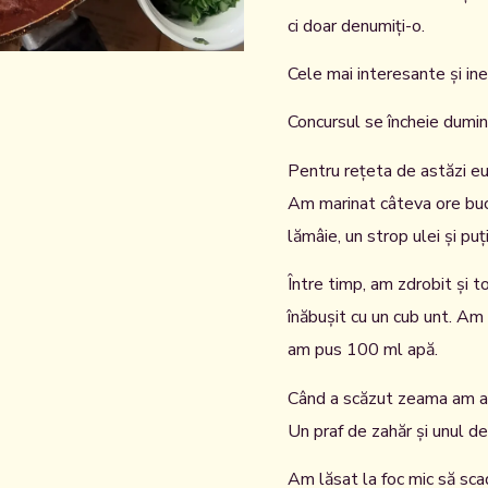
ci doar denumiți-o.
Cele mai interesante și ine
Concursul se încheie duminic
Pentru rețeta de astăzi e
Am marinat câteva ore bucă
lămâie, un strop ulei și puț
Între timp, am zdrobit și t
înăbușit cu un cub unt. Am 
am pus 100 ml apă.
Când a scăzut zeama am adă
Un praf de zahăr și unul de
Am lăsat la foc mic să sca