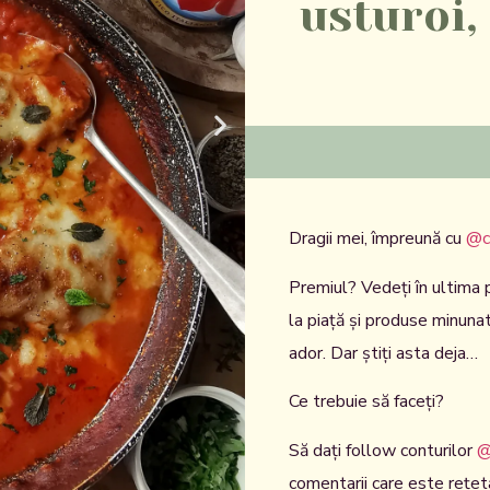
usturoi,
Dragii mei, împreună cu
@c
Premiul? Vedeți în ultima
la piață și produse minunate
ador. Dar știți asta deja…
Ce trebuie să faceți?
Să dați follow conturilor
@
comentarii care este rețet