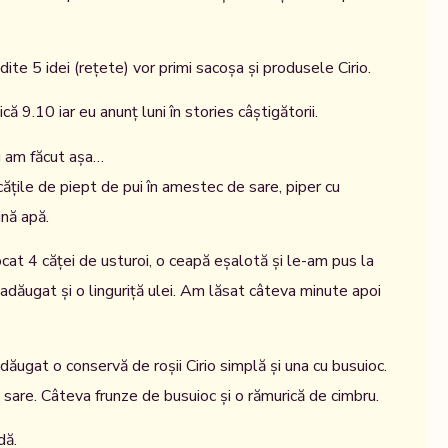
dite 5 idei (rețete) vor primi sacoșa și produsele Cirio.
ă 9.10 iar eu anunț luni în stories câștigătorii.
u am făcut așa…
țile de piept de pui în amestec de sare, piper cu
ină apă.
ocat 4 căței de usturoi, o ceapă eșalotă și le-am pus la
adăugat și o linguriță ulei. Am lăsat câteva minute apoi
ugat o conservă de roșii Cirio simplă și una cu busuioc.
 sare. Câteva frunze de busuioc și o rămurică de cimbru.
dă.