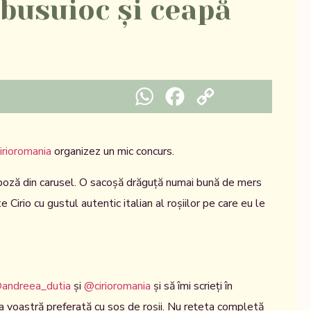
 busuioc și ceapă
WhatsApp
Facebook
Copy Link
irioromania
organizez un mic concurs.
 poză din carusel. O sacoșă drăguță numai bună de mers
 Cirio cu gustul autentic italian al roșiilor pe care eu le
andreea_dutia
și
@cirioromania
și să îmi scrieți în
a voastră preferată cu sos de roșii. Nu rețeta completă