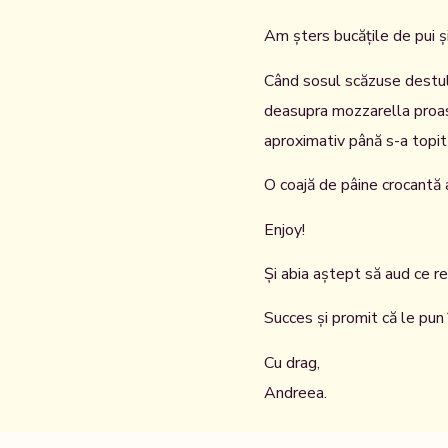
Am șters bucățile de pui și
Când sosul scăzuse destul 
deasupra mozzarella proas
aproximativ până s-a topit 
O coajă de pâine crocantă a
Enjoy!
Și abia aștept să aud ce re
Succes și promit că le pun î
Cu drag,
Andreea.