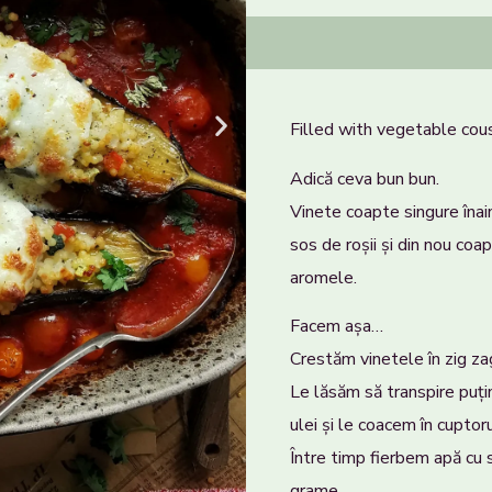
Filled with vegetable co
Adică ceva bun bun.
Vinete coapte singure înai
sos de roșii și din nou c
aromele.
Facem așa…
Crestăm vinetele în zig zag
Le lăsăm să transpire puț
ulei și le coacem în cuptoru
Între timp fierbem apă cu 
grame.