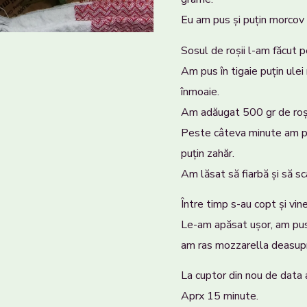
Eu am pus și puțin morcov t
Sosul de roșii l-am făcut p
Am pus în tigaie puțin ulei
înmoaie.
Am adăugat 500 gr de roșii
Peste câteva minute am pu
puțin zahăr.
Am lăsat să fiarbă și să s
Între timp s-au copt și vin
Le-am apăsat ușor, am pus
am ras mozzarella deasup
La cuptor din nou de data 
Aprx 15 minute.