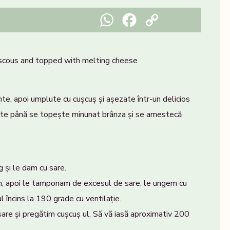
WhatsApp
Facebook
Copy Link
uscous and topped with melting cheese
nte, apoi umplute cu cușcuș și așezate într-un delicios
oapte până se topește minunat brânza și se amestecă
 și le dam cu sare.
in, apoi le tamponam de excesul de sare, le ungem cu
l încins la 190 grade cu ventilație.
sare și pregătim cușcuș ul. Să vă iasă aproximativ 200