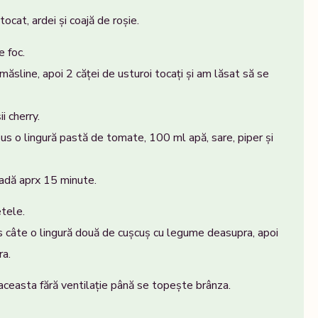
ocat, ardei și coajă de roșie.
e foc.
 măsline, apoi 2 căței de usturoi tocați și am lăsat să se
 cherry.
s o lingură pastă de tomate, 100 ml apă, sare, piper și
cadă aprx 15 minute.
etele.
 câte o lingură două de cușcuș cu legume deasupra, apoi
ra.
aceasta fără ventilație până se topește brânza.