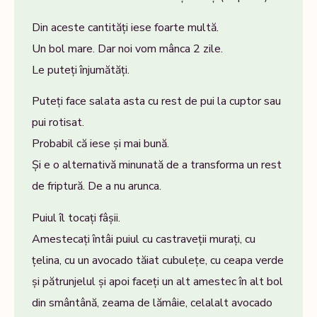
Din aceste cantități iese foarte multă.
Un bol mare. Dar noi vom mânca 2 zile.
Le puteți înjumătăți.
Puteți face salata asta cu rest de pui la cuptor sau
pui rotisat.
Probabil că iese și mai bună.
Și e o alternativă minunată de a transforma un rest
de friptură. De a nu arunca.
Puiul îl tocați fâșii.
Amestecați întâi puiul cu castraveții murați, cu
țelina, cu un avocado tăiat cubulețe, cu ceapa verde
și pătrunjelul și apoi faceți un alt amestec în alt bol
din smântână, zeama de lămâie, celalalt avocado