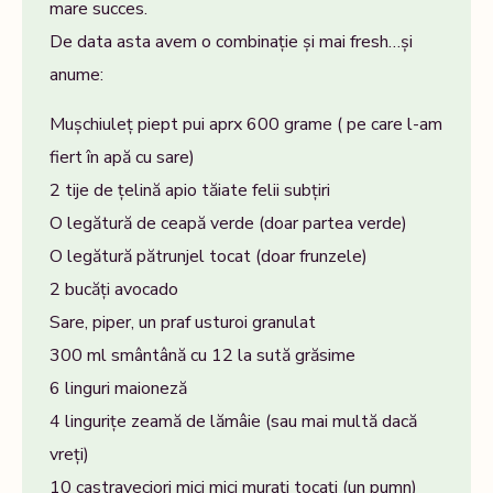
mare succes.
De data asta avem o combinație și mai fresh…și
anume:
Mușchiuleț piept pui aprx 600 grame ( pe care l-am
fiert în apă cu sare)
2 tije de țelină apio tăiate felii subțiri
O legătură de ceapă verde (doar partea verde)
O legătură pătrunjel tocat (doar frunzele)
2 bucăți avocado
Sare, piper, un praf usturoi granulat
300 ml smântână cu 12 la sută grăsime
6 linguri maioneză
4 lingurițe zeamă de lămâie (sau mai multă dacă
vreți)
10 castraveciori mici mici murați tocați (un pumn)