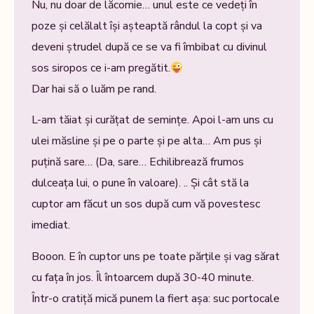
Nu, nu doar de lăcomie… unul este ce vedeți în
poze și celălalt își așteaptă rândul la copt și va
deveni ștrudel după ce se va fi îmbibat cu divinul
sos siropos ce i-am pregătit.
Dar hai să o luăm pe rand.
L-am tăiat și curățat de semințe. Apoi l-am uns cu
ulei măsline și pe o parte și pe alta… Am pus și
puțină sare… (Da, sare… Echilibrează frumos
dulceața lui, o pune în valoare). .. Și cât stă la
cuptor am făcut un sos după cum vă povestesc
imediat.
Booon. E în cuptor uns pe toate părțile și vag sărat
cu fața în jos. Îl întoarcem după 30-40 minute.
Într-o cratiță mică punem la fiert așa: suc portocale