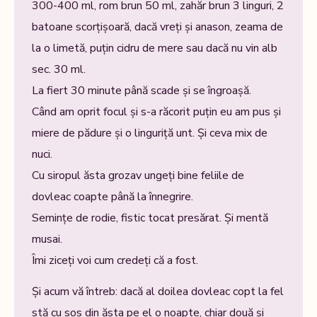
300-400 ml, rom brun 50 ml, zahăr brun 3 linguri, 2
batoane scorțișoară, dacă vreți și anason, zeama de
la o limetă, puțin cidru de mere sau dacă nu vin alb
sec. 30 ml.
La fiert 30 minute până scade și se îngroașă.
Când am oprit focul și s-a răcorit puțin eu am pus și
miere de pădure și o linguriță unt. Și ceva mix de
nuci.
Cu siropul ăsta grozav ungeți bine feliile de
dovleac coapte până la înnegrire.
Semințe de rodie, fistic tocat presărat. Și mentă
musai.
Îmi ziceți voi cum credeți că a fost.
Și acum vă întreb: dacă al doilea dovleac copt la fel
stă cu sos din ăsta pe el o noapte, chiar două și