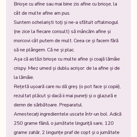
Brioșe cu afine sau mai bine zis afine cu brioșe, la
cât de multe afine am pus.
Suntem ochelariști toți și ne-a sfătuit oftalmogul
(ne zice la fiecare consult) să mâncăm afine și
morcovi cât putem de mult. Ceea ce și facem fără
să ne plângem. Că ne și plac.
Așa că astăzi brioșe cu multe afine și coajă lămâie
crispy. Miez umed și dublu acrișor: de la afine și de
la lămâie.
Rețetă ușoară care nu dă greș (o pot face și copiii),
rezultat plăcut și dacă ii mai puneți și o glazură e
demn de sărbătoare. Preparatul.
Amestecați ingredientele uscate într-un bol. Adică
250 grame făină, o jumătate linguriță sare, 120
grame zahăr, 2 lingurițe praf de copt și o jumătate