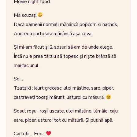
Movie night food.
Mă scuzați.
Dacă oamenii normali mănâncă popcorn și nachos,
Andreea cartofara mănâncă așa ceva.
Și mi-am făcut și 2 sosuri să am de unde alege.
Încă nu e prea târziu să topesc și niște brânză să
mai fac unul.
So…
Tzatziki : iaurt grecesc, ulei măsline, sare, piper,
castraveți tocați mărunt, usturoi cu măsură.
Sosul roșu : roșii uscate, ulei măsline, lămâie, caju,
sare, piper, usturoi tot cu măsură. Și puțină apă.
Cartofii… Eee…