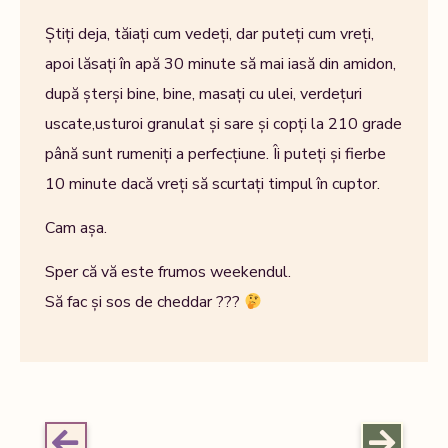
Știți deja, tăiați cum vedeți, dar puteți cum vreți,
apoi lăsați în apă 30 minute să mai iasă din amidon,
după șterși bine, bine, masați cu ulei, verdețuri
uscate,usturoi granulat și sare și copți la 210 grade
până sunt rumeniți a perfecțiune. Îi puteți și fierbe
10 minute dacă vreți să scurtați timpul în cuptor.
Cam așa.
Sper că vă este frumos weekendul.
Să fac și sos de cheddar ???