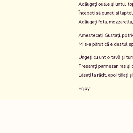
Adăugați ouăle și untul topi
Începeți să puneți și lapte
Adăugați feta, mozzarella, 
Amestecați. Gustați, potriv
Mi s-a părut că e destul s
Ungeți cu unt o tavă și tur
Presărați parmezan ras și
Lăsați la răcit, apoi tăiați ș
Enjoy!