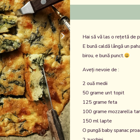
Hai să vă las o rețetă de p
E bună caldă lângă un pahar
birou, e bună punct.
Aveți nevoie de :
2 ouă medii
50 grame unt topit
125 grame feta
100 grame mozzarella tare
150 ml lapte
O pungă baby spanac pro
2 zucchini