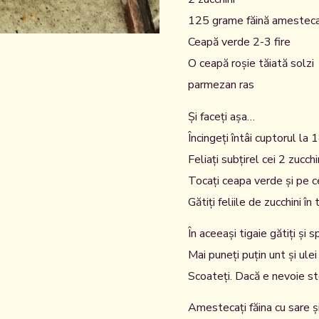
125 grame făină amestecată
Ceapă verde 2-3 fire
O ceapă roșie tăiată solzi
parmezan ras
Și faceți așa…
Încingeți întâi cuptorul la
Feliați subțirel cei 2 zucch
Tocați ceapa verde și pe c
Gătiți feliile de zucchini în 
În aceeași tigaie gătiți și 
Mai puneți puțin unt și ulei
Scoateți. Dacă e nevoie sto
Amestecați făina cu sare și