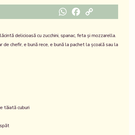
WhatsApp
Facebook
Copy Link
lăcintă delicioasă cu zucchini, spanac, feta și mozzarella.
 de chefir, e bună rece, e bună la pachet la școală sau la
 tăiată cuburi
aspăt