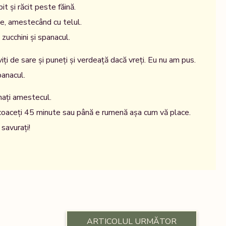
t și răcit peste făină.
le, amestecând cu telul.
zucchini și spanacul.
iți de sare și puneți și verdeață dacă vreți. Eu nu am pus.
panacul.
nați amestecul.
 coaceți 45 minute sau până e rumenă așa cum vă place.
i savurați!
ARTICOLUL URMĂTOR