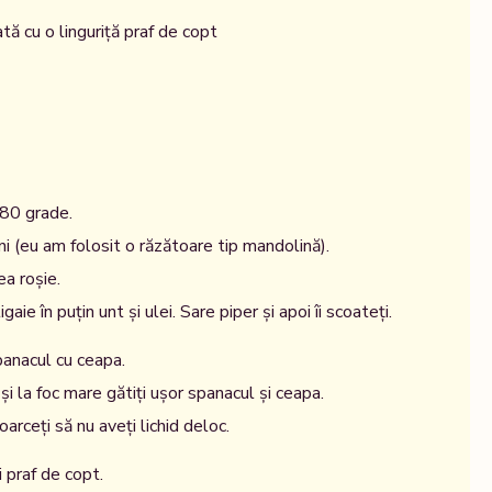
 cu o linguriță praf de copt
 180 grade.
ini (eu am folosit o răzătoare tip mandolină).
ea roșie.
tigaie în puțin unt și ulei. Sare piper și apoi îi scoateți.
spanacul cu ceapa.
 și la foc mare gătiți ușor spanacul și ceapa.
arceți să nu aveți lichid deloc.
 praf de copt.