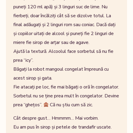
puneți 120 ml apă) și 3 linguri suc de lime. Nu
fierbeți, doar încălziți cât să se dizolve totul. La
final adăugați și 2 linguri rom sau coniac. Dacă dați
și copiilor uitați de alcool și puneți fie 2 linguri de
miere fie sirop de arțar sau de agave.
Ajută la textură. Alcoolul face sorbetul să nu fie
prea “icy”.
Băgați la robot mangoul congelat împreună cu
acest sirop și gata.
Fie atacați pe loc, fie mai băgați o oră în congelator.
Sorbetul nu se ține prea mult în congelator. Devine
prea “ghețos”.
Că nu știu cum să zic.
Cât despre gust… Hmmmm… Mai vorbim.
Eu am pus în sirop și petele de trandafir uscate.