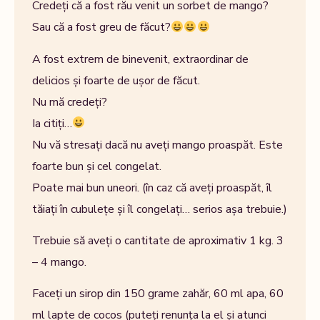
Credeți că a fost rău venit un sorbet de mango?
Sau că a fost greu de făcut?
A fost extrem de binevenit, extraordinar de
delicios și foarte de ușor de făcut.
Nu mă credeți?
Ia citiți…
Nu vă stresați dacă nu aveți mango proaspăt. Este
foarte bun și cel congelat.
Poate mai bun uneori. (în caz că aveți proaspăt, îl
tăiați în cubulețe și îl congelați… serios așa trebuie.)
Trebuie să aveți o cantitate de aproximativ 1 kg. 3
– 4 mango.
Faceți un sirop din 150 grame zahăr, 60 ml apa, 60
ml lapte de cocos (puteți renunța la el și atunci