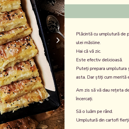
Plăcintă cu umplutură de pr
ulei măsline.
Hai că vă zic.
Este efectiv delicioasă.
Puteți prepara umplutura și
asta. Dar știți cum merită 
Am zis să vă dau rețeta de
încercați.
Să o luăm pe rând.
Umplutură din cartofi fierți