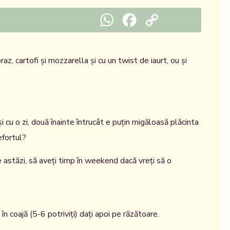
WhatsApp
Facebook
Copy Link
az, cartofi și mozzarella și cu un twist de iaurt, ou și
 cu o zi, două înainte întrucât e puțin migăloasă plăcinta
efortul?
 astăzi, să aveți timp în weekend dacă vreți să o
 în coajă (5-6 potriviți) dați apoi pe răzătoare.