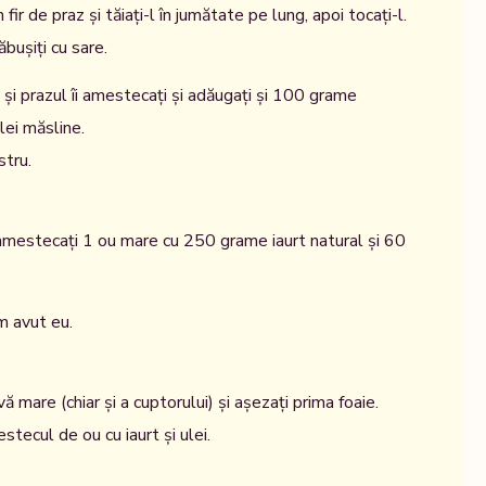
n fir de praz și tăiați-l în jumătate pe lung, apoi tocați-l.
năbușiți cu sare.
ii și prazul îi amestecați și adăugați și 100 grame
lei măsline.
stru.
 amestecați 1 ou mare cu 250 grame iaurt natural și 60
m avut eu.
ă mare (chiar și a cuptorului) și așezați prima foaie.
tecul de ou cu iaurt și ulei.