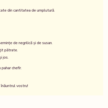
ătate din cantitatea de umplutură.
 semințe de negrilică și de susan.
țit pătrate.
i jos.
 pahar chefir.
înăuntrul vostru!