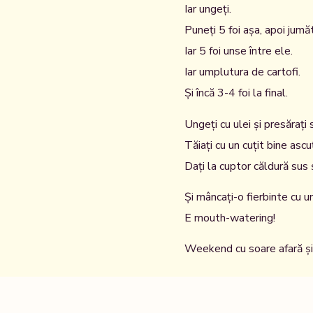
Iar ungeți.
Puneți 5 foi așa, apoi jum
Iar 5 foi unse între ele.
Iar umplutura de cartofi.
Și încă 3-4 foi la final.
Ungeți cu ulei și presărați
Tăiați cu un cuțit bine ascu
Dați la cuptor căldură sus ș
Și mâncați-o fierbinte cu un
E mouth-watering!
Weekend cu soare afară și 