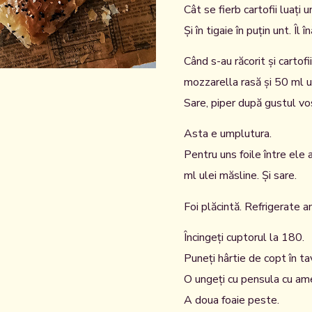
Cât se fierb cartofii luați u
Și în tigaie în puțin unt. Îl î
Când s-au răcorit și cartof
mozzarella rasă și 50 ml u
Sare, piper după gustul vo
Asta e umplutura.
Pentru uns foile între ele
ml ulei măsline. Și sare.
Foi plăcintă. Refrigerate a
Încingeți cuptorul la 180.
Puneți hârtie de copt în tav
O ungeți cu pensula cu ames
A doua foaie peste.