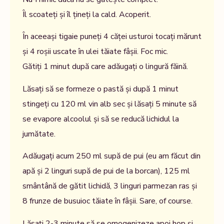
Îl scoateți și îl țineți la cald. Acoperit.
În aceeași tigaie puneți 4 căței usturoi tocați mărunt
și 4 roșii uscate în ulei tăiate fâșii. Foc mic.
Gătiți 1 minut după care adăugați o lingură făină.
Lăsați să se formeze o pastă și după 1 minut
stingeți cu 120 ml vin alb sec și lăsați 5 minute să
se evapore alcoolul și să se reducă lichidul la
jumătate.
Adăugați acum 250 ml supă de pui (eu am făcut din
apă și 2 linguri supă de pui de la borcan), 125 ml
smântână de gătit lichidă, 3 linguri parmezan ras și
8 frunze de busuioc tăiate în fâșii. Sare, of course.
Lăsați 2-3 minute să se omogenizeze apoi hop și