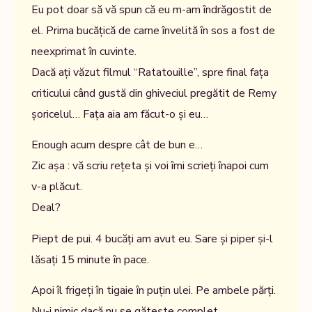
Eu pot doar să vă spun că eu m-am îndrăgostit de
el. Prima bucățică de carne învelită în sos a fost de
neexprimat în cuvinte.
Dacă ați văzut filmul “Ratatouille”, spre final fața
criticului când gustă din ghiveciul pregătit de Remy
șoricelul… Fața aia am făcut-o și eu…
Enough acum despre cât de bun e…
Zic așa : vă scriu rețeta și voi îmi scrieți înapoi cum
v-a plăcut.
Deal?
Piept de pui. 4 bucăți am avut eu. Sare și piper și-l
lăsați 15 minute în pace.
Apoi îl frigeți în tigaie în puțin ulei. Pe ambele părți.
Nu-i nimic dacă nu se gătește complet.