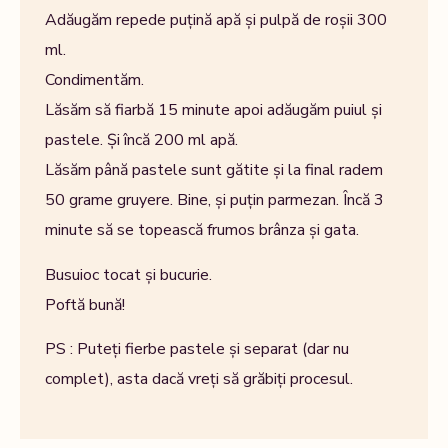
Adăugăm repede puțină apă și pulpă de roșii 300
ml.
Condimentăm.
Lăsăm să fiarbă 15 minute apoi adăugăm puiul și
pastele. Și încă 200 ml apă.
Lăsăm până pastele sunt gătite și la final radem
50 grame gruyere. Bine, și puțin parmezan. Încă 3
minute să se topească frumos brânza și gata.
Busuioc tocat și bucurie.
Poftă bună!
PS : Puteți fierbe pastele și separat (dar nu
complet), asta dacă vreți să grăbiți procesul.