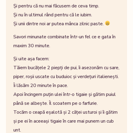
Și pentru că nu mai făcusem de ceva timp.
Și nu în ultimul rând pentru că le iubim.
Și unii dintre noi ar putea mânca zilnic paste.
Savori minunate combinate într-un fel ce e gata în
maxim 30 minute.
Și uite așa facem:
Tăiem bucățele 2 piepți de pui, îi asezonăm cu sare,
piper, roșii uscate cu buduioc și verdețuri italienești.
Îi lăsăm 20 minute în pace.
Apoi încingem puțin ulei într-o tigaie și gătim puiul
până se albește. Îl scoatem pe o farfurie.
Tocăm o ceapă eșalotă și 2 căței usturoi și îi gătim
și pe ei în aceeași tigaie în care mai punem un cub
unt.