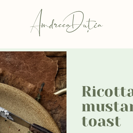
Ricott
mustar
toast