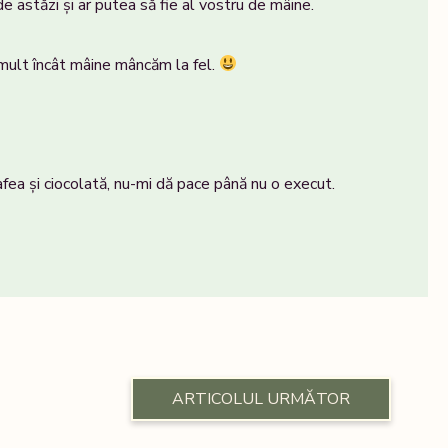
e astăzi și ar putea să fie al vostru de mâine.
mult încât mâine mâncăm la fel.
fea și ciocolată, nu-mi dă pace până nu o execut.
ARTICOLUL URMĂTOR