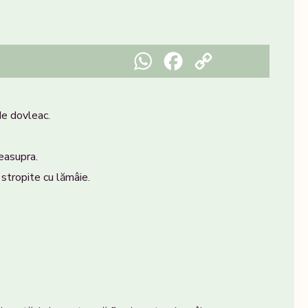
WhatsApp
Facebook
Copy Link
de dovleac.
deasupra.
 stropite cu lămâie.