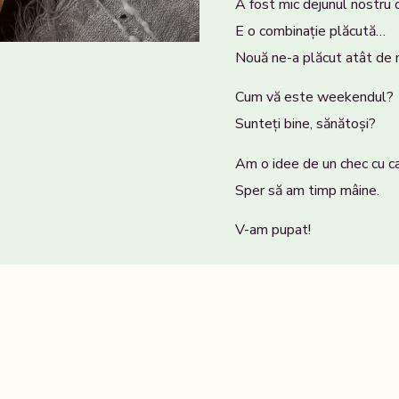
A fost mic dejunul nostru d
E o combinație plăcută…
Nouă ne-a plăcut atât de 
Cum vă este weekendul?
Sunteți bine, sănătoși?
Am o idee de un chec cu ca
Sper să am timp mâine.
V-am pupat!