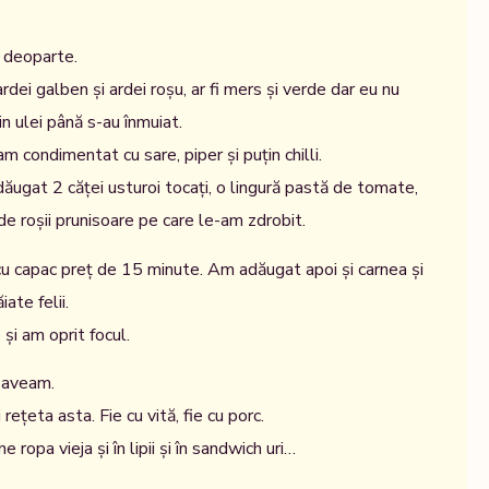
 deoparte.
rdei galben și ardei roșu, ar fi mers și verde dar eu nu
n ulei până s-au înmuiat.
 condimentat cu sare, piper și puțin chilli.
ăugat 2 căței usturoi tocați, o lingură pastă de tomate,
 de roșii prunisoare pe care le-am zdrobit.
u capac preț de 15 minute. Am adăugat apoi și carnea și
iate felii.
i am oprit focul.
 aveam.
 rețeta asta. Fie cu vită, fie cu porc.
 ropa vieja și în lipii și în sandwich uri…