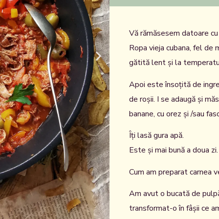
Vă rămăsesem datoare cu 
Ropa vieja cubana, fel de 
gătită lent și la temperatu
Apoi este însoțită de ingre
de roșii. I se adaugă și mă
banane, cu orez și /sau fas
Îți lasă gura apă.
Este și mai bună a doua zi.
Cum am preparat carnea ved
Am avut o bucată de pulpă
transformat-o în fâșii ce a