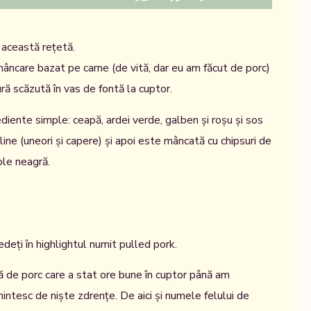
această rețetă.
mâncare bazat pe carne (de vită, dar eu am făcut de porc)
ră scăzută în vas de fontă la cuptor.
diente simple: ceapă, ardei verde, galben și roșu și sos
sline (uneori și capere) și apoi este mâncată cu chipsuri de
ole neagră.
eți în highlightul numit pulled pork.
 de porc care a stat ore bune în cuptor până am
mintesc de niște zdrențe. De aici și numele felului de