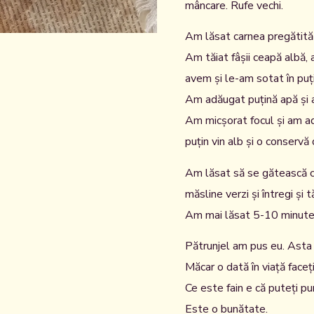
mâncare. Rufe vechi.
Am lăsat carnea pregătită
Am tăiat fâșii ceapă albă, a
avem și le-am sotat în puți
Am adăugat puțină apă și am
Am micșorat focul și am ad
puțin vin alb și o conservă
Am lăsat să se gătească c
măsline verzi și întregi și tă
Am mai lăsat 5-10 minute ș
Pătrunjel am pus eu. Asta
Măcar o dată în viață faceți
Ce este fain e că puteți pune
Este o bunătate.