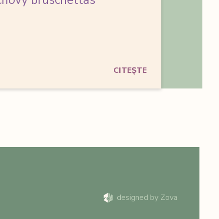
hovy bruschettas
CITEȘTE
designed by Zova