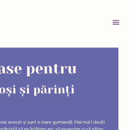
oase pentru
și și părinți
esie avocat și sunt o mare gurmandă. Mai mult decât
ncântată să ne întâlnim aici, să povestim și să gătim