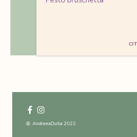
Pesto bruschetta
CI
AndreeaDutia 2022