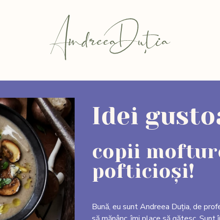
Idei gust
copii mofturo
pofticioși!
Bună, eu sunt Andreea Duția, de prof
să mănânc, îmi place să gătesc. Sunt î