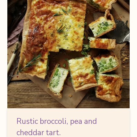
Rustic broccoli, pea and
cheddar tart.