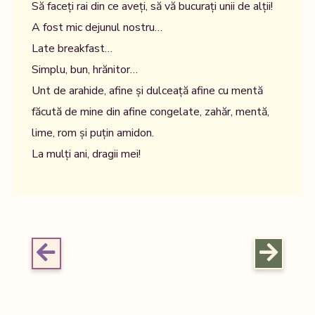
Să faceți rai din ce aveți, să vă bucurați unii de alții!
A fost mic dejunul nostru…
Late breakfast…
Simplu, bun, hrănitor…
Unt de arahide, afine și dulceață afine cu mentă
făcută de mine din afine congelate, zahăr, mentă,
lime, rom și puțin amidon.
La mulți ani, dragii mei!