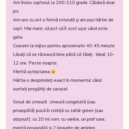
Am încins cuptorul la 200-210 grade. Căldură doar
jos.
Am uns cu unt o formă rotundă și am pus hârtie de
copt. Mai mare, să pot să îl scot ușor când este
gata.
Coacem la mijloc pentru aproximativ 40-45 minute.
Lăsați să se răcească bine până să tăiați. Ideal 10-
12 ore. Peste noapte.
Merită așteptarea.
Hârtia o desprindeți exact în momentul când
sunteți pregătiți de savurat.
Sosul de zmeură : zmeură congelată (sau
proaspătă) pusă în cratiță cu zahăr green (sau
obișnuit), cu 20 ml rom, cu vanilie, un praf sare,
mentă proaspătă și 2 lingurițe de amidon.