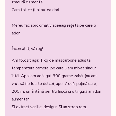
zmeură cu mentă.
Cam tot ce ți-ai putea dori.
.
Mereu fac aproximativ aceeași rețetă pe care o
ador.
.
Încercați-l, vă rog!
Am folosit așa: 1 kg de mascarpone adus la
temperatura camerei pe care l-am mixat singur
întâi. Apoi am adăugat 300 grame zahăr (nu am
vrut să fie foarte dulce), apoi 7 ouă, puțină sare,
200 ml smântână pentru frișcă și o lingură amidon
alimentar.
Și extract vanilie, desigur. Și un strop rom.