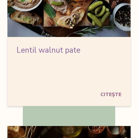
Lentil walnut pate
CITEȘTE