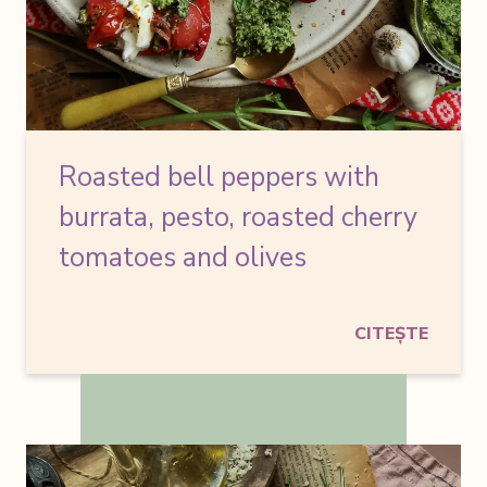
Roasted bell peppers
with
burrata, pesto, roasted cherry
tomatoes and olives
CITEȘTE