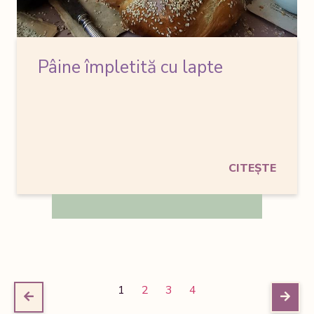
Pâine împletită cu lapte
CITEȘTE
1
2
3
4