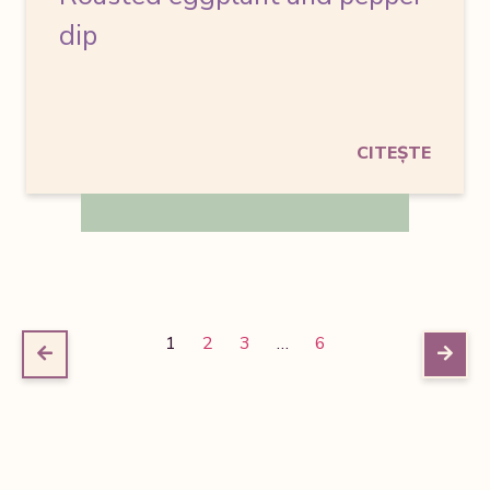
dip
CITEȘTE
1
2
3
…
6