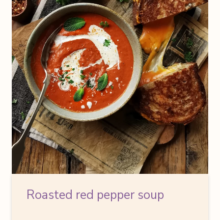
Roasted red pepper soup