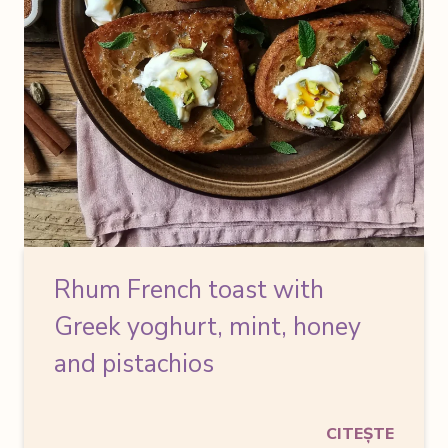
Rhum French toast
with
Greek yoghurt, mint, honey
and pistachios
CITEȘTE