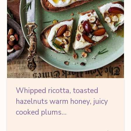
Whipped ricotta, toasted
hazelnuts
warm honey, juicy
cooked plums…