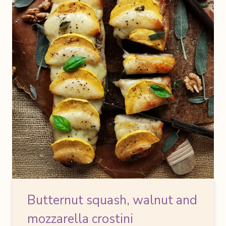
Butternut squash, walnut and
mozzarella crostini