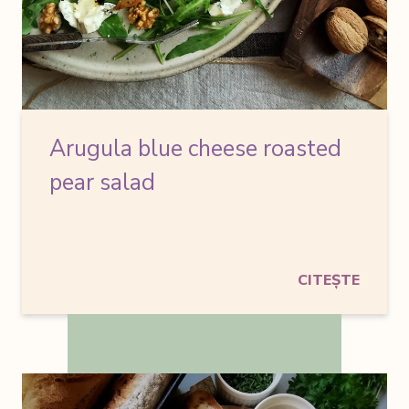
Arugula blue cheese roasted
pear salad
CITEȘTE