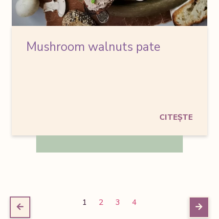
Mushroom walnuts pate
CITEȘTE
1
2
3
4