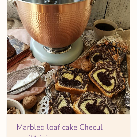
Marbled loaf cake
Checul