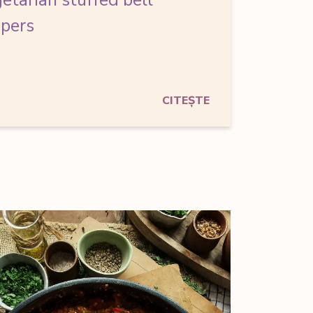
etarian stuffed bell
pers
CITEȘTE