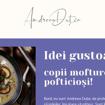
Idei gust
copii mofturo
pofticioși!
Bună, eu sunt Andreea Duția, de prof
să mănânc, îmi place să gătesc. Sunt î