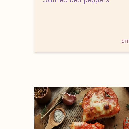
Stuffed bell peppers
CI