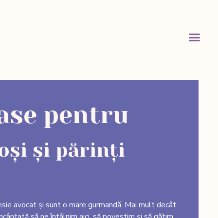
oase pentru
și și părinți
esie avocat și sunt o mare gurmandă. Mai mult decât
ncântată să ne întâlnim aici, să povestim și să gătim