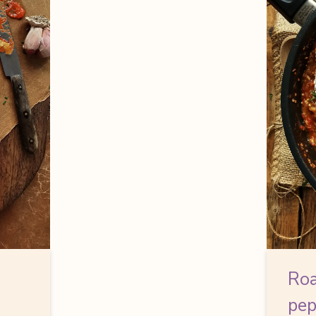
Roa
pep