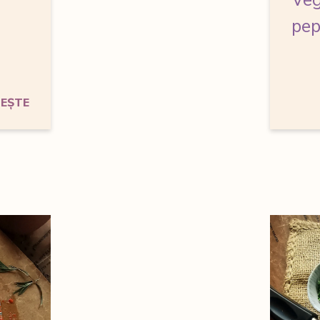
Veg
pep
TEȘTE