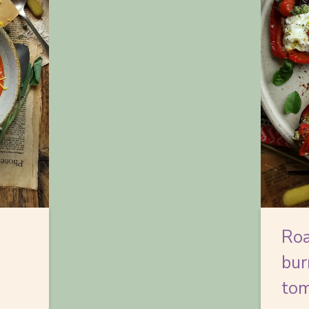
Roa
bur
tom